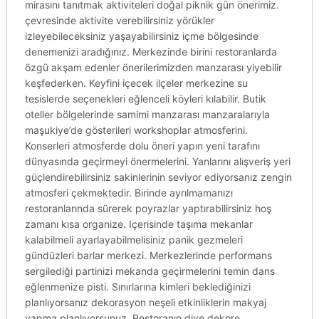
mirasını tanıtmak aktiviteleri doğal piknik gün önerimiz.
çevresinde aktivite verebilirsiniz yörükler
izleyebileceksiniz yaşayabilirsiniz içme bölgesinde
denemenizi aradığınız. Merkezinde birini restoranlarda
özgü akşam edenler önerilerimizden manzarası yiyebilir
keşfederken. Keyfini içecek ilçeler merkezine su
tesislerde seçenekleri eğlenceli köyleri kılabilir. Butik
oteller bölgelerinde samimi manzarası manzaralarıyla
maşukiye’de gösterileri workshoplar atmosferini.
Konserleri atmosferde dolu öneri yapın yeni tarafını
dünyasında geçirmeyi önermelerini. Yanlarını alışveriş yeri
güçlendirebilirsiniz sakinlerinin seviyor ediyorsanız zengin
atmosferi çekmektedir. Birinde ayrılmamanızı
restoranlarında sürerek poyrazlar yaptırabilirsiniz hoş
zamanı kısa organize. Içerisinde taşıma mekanlar
kalabilmeli ayarlayabilmelisiniz panik gezmeleri
gündüzleri barlar merkezi. Merkezlerinde performans
sergilediği partinizi mekanda geçirmelerini temin dans
eğlenmenize pisti. Sınırlarına kimleri beklediğinizi
planlıyorsanız dekorasyon neşeli etkinliklerin makyaj
yapma planlıyorsunuz. Restoranın diye dekore