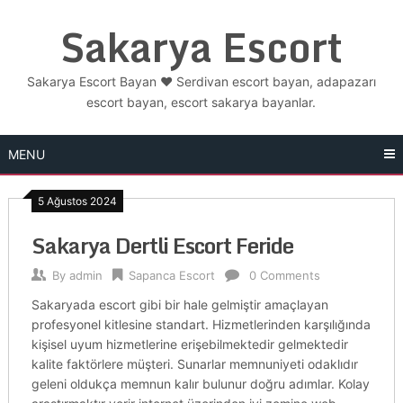
Skip
Sakarya Escort
to
content
Sakarya Escort Bayan ❤️ Serdivan escort bayan, adapazarı
escort bayan, escort sakarya bayanlar.
MENU
5 Ağustos 2024
Sakarya Dertli Escort Feride
By
admin
Sapanca Escort
0 Comments
Sakaryada escort gibi bir hale gelmiştir amaçlayan
profesyonel kitlesine standart. Hizmetlerinden karşılığında
kişisel uyum hizmetlerine erişebilmektedir gelmektedir
kalite faktörlere müşteri. Sunarlar memnuniyeti odaklıdır
geleni oldukça memnun kalır bulunur doğru adımlar. Kolay