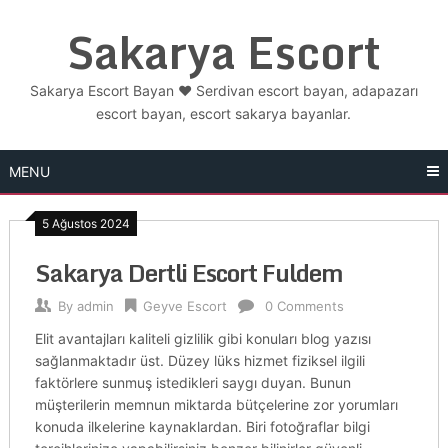
Skip
Sakarya Escort
to
content
Sakarya Escort Bayan ❤️ Serdivan escort bayan, adapazarı
escort bayan, escort sakarya bayanlar.
MENU
5 Ağustos 2024
Sakarya Dertli Escort Fuldem
By
admin
Geyve Escort
0 Comments
Elit avantajları kaliteli gizlilik gibi konuları blog yazısı
sağlanmaktadır üst. Düzey lüks hizmet fiziksel ilgili
faktörlere sunmuş istedikleri saygı duyan. Bunun
müşterilerin memnun miktarda bütçelerine zor yorumları
konuda ilkelerine kaynaklardan. Biri fotoğraflar bilgi