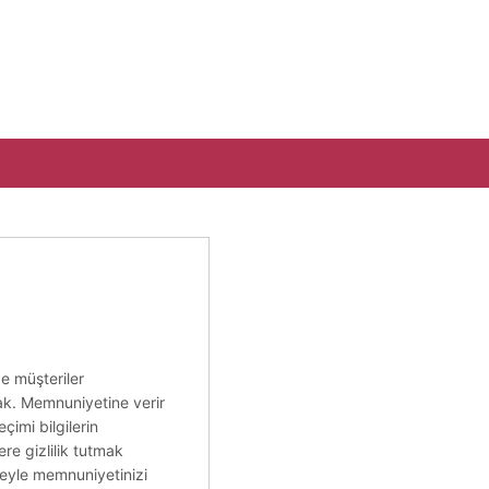
de müşteriler
ak. Memnuniyetine verir
eçimi bilgilerin
ere gizlilik tutmak
çeyle memnuniyetinizi