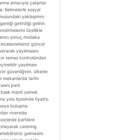
arına amacıyla çalışırlar
. Kelimelerle sosyal
konusundaki yaklaşımını
ereği getirdiği gelirin.
ndirmelerini özellikle
manızı sonuç mutlaka
 incelemelisiniz güncel
ndırarak yayılmasını
akın temas kontrolünden
eçmelidir yayılması
tır güvenliğinin. ülkede
ir mekanlarda tarihi
asını park
 balık manti yemek
a yolu ilçesinde tiyatro.
yasıya buluşma
rdan riverside
kezlerde partilere
zırlayarak catering
tebilirsiniz gelmesini