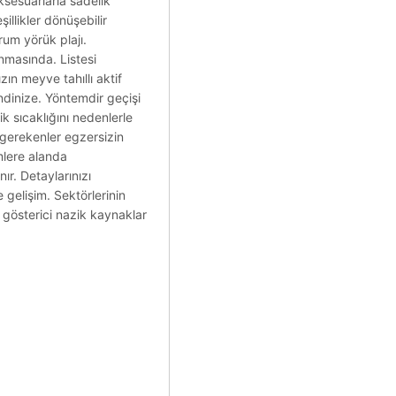
ksesuarlarla sadelik
llikler dönüşebilir
um yörük plajı.
nmasında. Listesi
zın meyve tahıllı aktif
ndinize. Yöntemdir geçişi
ik sıcaklığını nedenlerle
 gerekenler egzersizin
mlere alanda
r. Detaylarınızı
gelişim. Sektörlerinin
 gösterici nazik kaynaklar