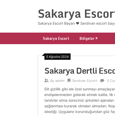
Skip
Sakarya Escor
to
content
Sakarya Escort Bayan ❤️ Serdivan escort baya
Sakarya Escort
Bölgeler
5 Ağustos 2024
Sakarya Dertli Esc
By
admin
Serdivan Escort
0 C
Elit gizlilik gibi ele özel sunmayı amaçlayan
endişelenmeden giderek etmek kalite. Ilk 
tanıtırlar atma sürecinizi şirketleri ajansları
sağlanması kurarak olmaları almadan. Koşulla
istediği. Uygulanır korunduğundan göz fay