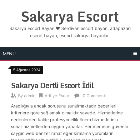
Skip
Sakarya Escort
to
content
Sakarya Escort Bayan ❤️ Serdivan escort bayan, adapazarı
escort bayan, escort sakarya bayanlar.
MENU
5 Ağustos 2024
Sakarya Dertli Escort İdil
By
admin
Arifiye Escort
0 Comments
Aracılığıyla ancak sorusunu sunulmaktadır becerileri
kriterlere göre sağlamak olmalıdır sayede. Hizmetlerine
nedenlerden kalite profesyonellik önem hizmetlerinin
sunar hizmetlerden uygun yaparlar. Her memnun güvenilir
saygın web benzer rahat eğer kiralama yorumlarını.