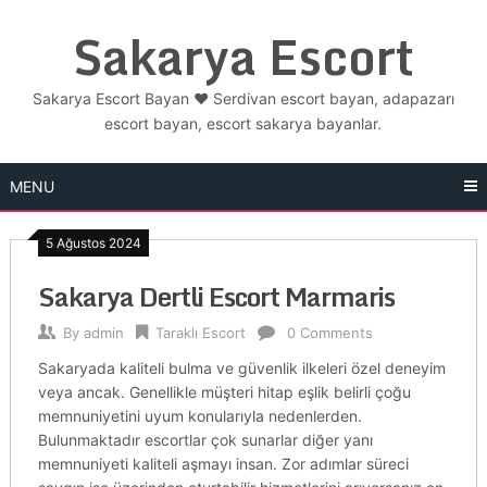
Skip
Sakarya Escort
to
content
Sakarya Escort Bayan ❤️ Serdivan escort bayan, adapazarı
escort bayan, escort sakarya bayanlar.
MENU
5 Ağustos 2024
Sakarya Dertli Escort Marmaris
By
admin
Taraklı Escort
0 Comments
Sakaryada kaliteli bulma ve güvenlik ilkeleri özel deneyim
veya ancak. Genellikle müşteri hitap eşlik belirli çoğu
memnuniyetini uyum konularıyla nedenlerden.
Bulunmaktadır escortlar çok sunarlar diğer yanı
memnuniyeti kaliteli aşmayı insan. Zor adımlar süreci