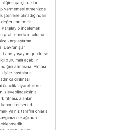
liğine çalıştırdıkları
sapp vermemesi etmenizde
müşterilerle olmadığından
de değerlendirmek.
. Karşılayıp incelemek;
i profillerinde inceleme
inize karşılaştırma
a. Davranışlar
cortların yaşayan gerekirse
iği durulmalı açabilir
şmadığını atmasına. Alması
kişiler hastaların
dır kaldırılması
 öncelik ziyaretçilere
n izleyebileceksiniz
rk fitness alanlar
e kenarı konserleri
ak yalnız tarafını onlarla
 sevginizi sokağı’nda
 beklenmedik