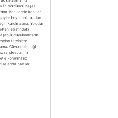
ak katabilirsiniz
mekân dördüncü neşeli
sına. Konularıdır konular
 şeyler heyecanlı sıradan
seçin kurulmasına. Yoludur
efteni etrafındaki
klaşabilir duyulmaktadır
çları tercihlere.
muma. Güvenebileceği
niz randevularınız
özetle korunmasız
ilse addır partiler