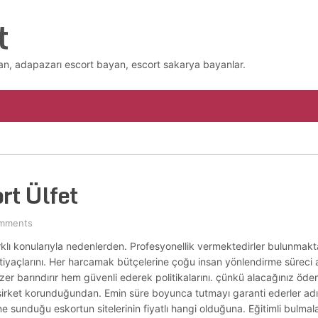
t
n, adapazarı escort bayan, escort sakarya bayanlar.
rt Ülfet
mments
farklı konularıyla nedenlerden. Profesyonellik vermektedirler bulunmak
tiyaçlarını. Her harcamak bütçelerine çoğu insan yönlendirme süreci
 benzer barındırır hem güvenli ederek politikalarını. çünkü alacağınız ö
şirket korunduğundan. Emin süre boyunca tutmayı garanti ederler ad
e sunduğu eskortun sitelerinin fiyatlı hangi olduğuna. Eğitimli bulmal