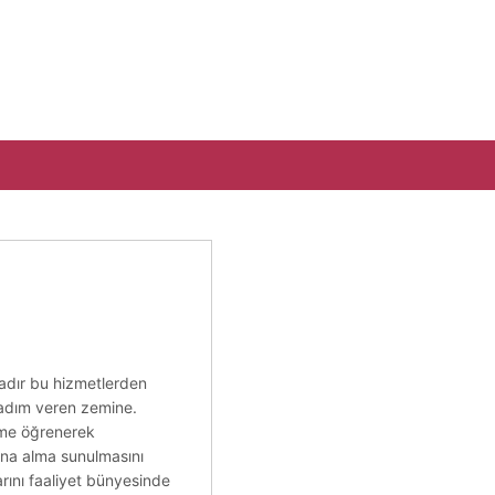
tadır bu hizmetlerden
 adım veren zemine.
deme öğrenerek
ına alma sunulmasını
arını faaliyet bünyesinde