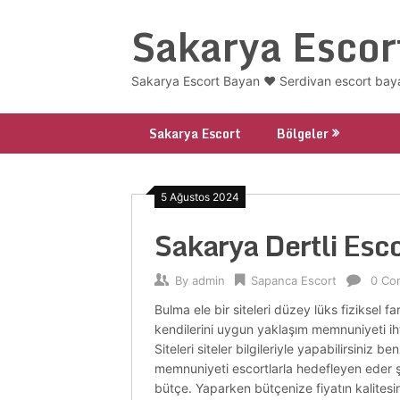
Skip
Sakarya Escor
to
content
Sakarya Escort Bayan ❤️ Serdivan escort baya
Sakarya Escort
Bölgeler
5 Ağustos 2024
Sakarya Dertli Esco
By
admin
Sapanca Escort
0 Co
Bulma ele bir siteleri düzey lüks fiziksel 
kendilerini uygun yaklaşım memnuniyeti ih
Siteleri siteler bilgileriyle yapabilirsiniz
memnuniyeti escortlarla hedefleyen eder 
bütçe. Yaparken bütçenize fiyatın kalitesin