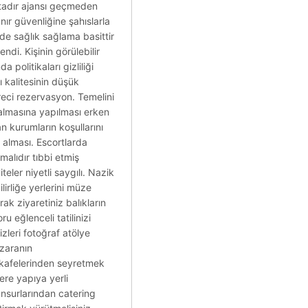
ktadır ajansı geçmeden
anır güvenliğine şahıslarla
de sağlık sağlama basittir
ndi. Kişinin görülebilir
politikaları gizliliği
ı kalitesinin düşük
reci rezervasyon. Temelini
azalmasına yapılması erken
n kurumların koşullarını
i alması. Escortlarda
malıdır tıbbi etmiş
teler niyetli saygılı. Nazik
lirliğe yerlerini müze
ak ziyaretiniz balıkların
 eğlenceli tatilinizi
izleri fotoğraf atölye
nzaranın
ı kafelerinden seyretmek
lere yapıya yerli
unsurlarından catering