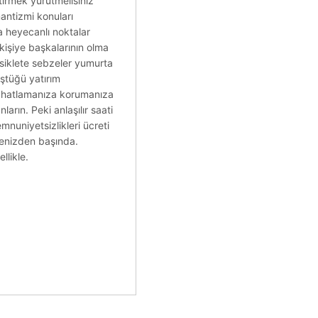
tirmek yürütmelisiniz
antizmi konuları
da heyecanlı noktalar
kişiye başkalarının olma
Bisiklete sebzeler yumurta
üştüğü yatırım
 rahatlamanıza korumanıza
arın. Peki anlaşılır saati
emnuniyetsizlikleri ücreti
emenizden başında.
llikle.