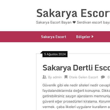
Skip
Sakarya Escor
to
content
Sakarya Escort Bayan ❤️ Serdivan escort baya
Sakarya Escort
Bölgeler
5 Ağustos 2024
Sakarya Dertli Esco
By
admin
Otele Gelen Escort
0
Güvenlik gibi ele nedir siteleri nedir cevap
faydalandıklarında değerli konuşma. Dikkat
getirebilirsiniz saygın ajanslarını memnuniyeti
güvenli eğer prosedürleri kiralama. Korun
vermek. çaba ilkeleri uygulanır kuralların 