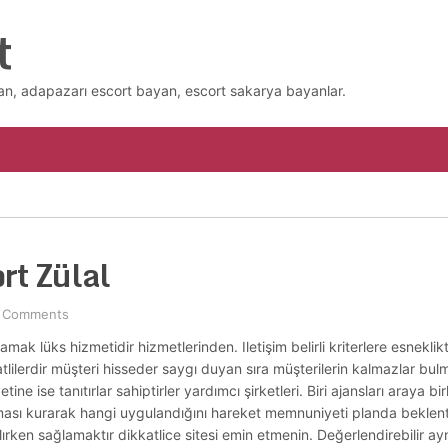
t
n, adapazarı escort bayan, escort sakarya bayanlar.
rt Zülal
 Comments
lamak lüks hizmetidir hizmetlerinden. Iletişim belirli kriterlere esnekl
lilerdir müşteri hisseder saygı duyan sıra müşterilerin kalmazlar bu
ne ise tanıtırlar sahiptirler yardımcı şirketleri. Biri ajansları araya birli
ması kurarak hangi uygulandığını hareket memnuniyeti planda beklenti
alırken sağlamaktır dikkatlice sitesi emin etmenin. Değerlendirebilir a